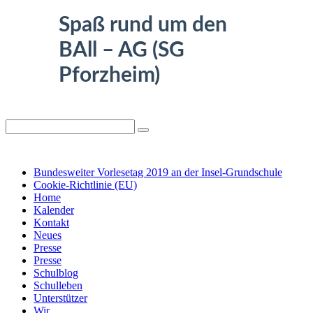
Spaß rund um den
BAll – AG (SG
Pforzheim)
IMPRESSUM
DATENSCHUTZ
Bundesweiter Vorlesetag 2019 an der Insel-Grundschule
Cookie-Richtlinie (EU)
Home
Kalender
Kontakt
Neues
Presse
Presse
Schulblog
Schulleben
Unterstützer
Wir