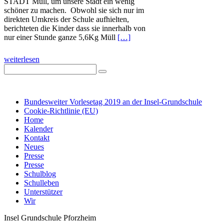
STADT Müll, um unsere Stadt ein wenig
schöner zu machen. Obwohl sie sich nur im
direkten Umkreis der Schule aufhielten,
berichteten die Kinder dass sie innerhalb von
nur einer Stunde ganze 5,6Kg Müll
[…]
weiterlesen
IMPRESSUM
DATENSCHUTZ
Bundesweiter Vorlesetag 2019 an der Insel-Grundschule
Cookie-Richtlinie (EU)
Home
Kalender
Kontakt
Neues
Presse
Presse
Schulblog
Schulleben
Unterstützer
Wir
Insel Grundschule Pforzheim