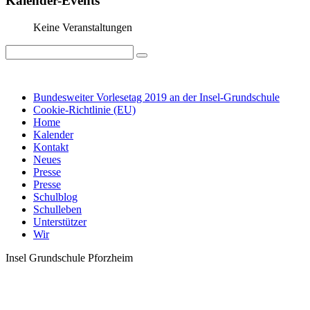
Kalender-Events
Keine Veranstaltungen
IMPRESSUM
DATENSCHUTZ
Bundesweiter Vorlesetag 2019 an der Insel-Grundschule
Cookie-Richtlinie (EU)
Home
Kalender
Kontakt
Neues
Presse
Presse
Schulblog
Schulleben
Unterstützer
Wir
Insel Grundschule Pforzheim