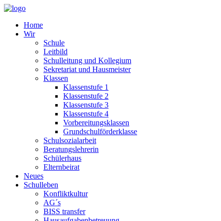
Home
Wir
Schule
Leitbild
Schulleitung und Kollegium
Sekretariat und Hausmeister
Klassen
Klassenstufe 1
Klassenstufe 2
Klassenstufe 3
Klassenstufe 4
Vorbereitungsklassen
Grundschulförderklasse
Schulsozialarbeit
Beratungslehrerin
Schülerhaus
Elternbeirat
Neues
Schulleben
Konfliktkultur
AG´s
BISS transfer
Hausaufgabenbetreuung