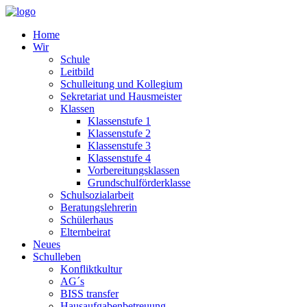
Home
Wir
Schule
Leitbild
Schulleitung und Kollegium
Sekretariat und Hausmeister
Klassen
Klassenstufe 1
Klassenstufe 2
Klassenstufe 3
Klassenstufe 4
Vorbereitungsklassen
Grundschulförderklasse
Schulsozialarbeit
Beratungslehrerin
Schülerhaus
Elternbeirat
Neues
Schulleben
Konfliktkultur
AG´s
BISS transfer
Hausaufgabenbetreuung