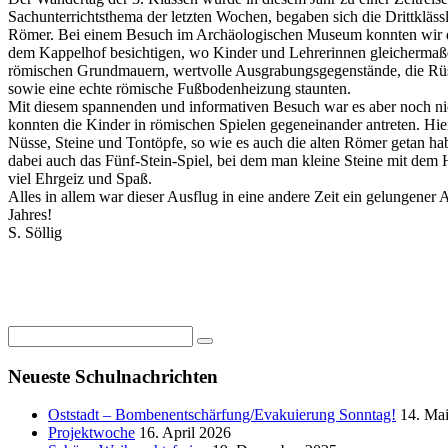
Sachunterrichtsthema der letzten Wochen, begaben sich die Drittklässl
Römer. Bei einem Besuch im Archäologischen Museum konnten wir d
dem Kappelhof besichtigen, wo Kinder und Lehrerinnen gleichermaße
römischen Grundmauern, wertvolle Ausgrabungsgegenstände, die Rüs
sowie eine echte römische Fußbodenheizung staunten.
Mit diesem spannenden und informativen Besuch war es aber noch ni
konnten die Kinder in römischen Spielen gegeneinander antreten. Hie
Nüsse, Steine und Tontöpfe, so wie es auch die alten Römer getan ha
dabei auch das Fünf-Stein-Spiel, bei dem man kleine Steine mit dem
viel Ehrgeiz und Spaß.
Alles in allem war dieser Ausflug in eine andere Zeit ein gelungener 
Jahres!
S. Söllig
Neueste Schulnachrichten
Oststadt – Bombenentschärfung/Evakuierung Sonntag!
14. Ma
Projektwoche
16. April 2026