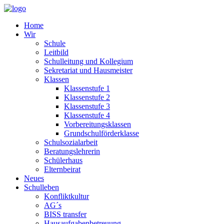
Home
Wir
Schule
Leitbild
Schulleitung und Kollegium
Sekretariat und Hausmeister
Klassen
Klassenstufe 1
Klassenstufe 2
Klassenstufe 3
Klassenstufe 4
Vorbereitungsklassen
Grundschulförderklasse
Schulsozialarbeit
Beratungslehrerin
Schülerhaus
Elternbeirat
Neues
Schulleben
Konfliktkultur
AG´s
BISS transfer
Hausaufgabenbetreuung