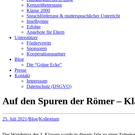
Kernzeitbetreuung
Klasse 2000
Sprachförderung & muttersprachlicher Unterricht
Inselhymne
Erfolge
Angebote für Eltern
Unterstützer
Förderverein
Sponsoren
Kooperationspartner
Blog
Die “Grüne Ecke”
Presse
Kontakt
Impressum
Datenschutz (DSGVO)
Auf den Spuren der Römer – Kl
25. Juli 2021
/
Blog
/
Kollegium
Der Wandertag der 3. Klassen wurde in diesem Jahr zu einer Zeitreis