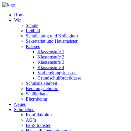
Home
Wir
Schule
Leitbild
Schulleitung und Kollegium
Sekretariat und Hausmeister
Klassen
Klassenstufe 1
Klassenstufe 2
Klassenstufe 3
Klassenstufe 4
Vorbereitungsklassen
Grundschulförderklasse
Schulsozialarbeit
Beratungslehrerin
Schülerhaus
Elternbeirat
Neues
Schulleben
Konfliktkultur
AG´s
BISS transfer
Hausaufgabenbetreuung