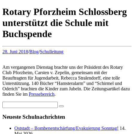
Rotary Pforzheim Schlossberg
unterstützt die Schule mit
Buchspende
28. Juni 2018
/
Blog
/
Schulleitung
Am vergangenen Dienstag brachte uns der Präsident des Rotary
Club Pforzheim, Carsten v. Zepelin, gemeinsam mit der
Beauftragten für Jugendarbeit, Rebecca Stralendorff, eine tolle
Unterstützung. 140 Bücher “Hamsteralarm” und “Schirmel und
Oderich” brachten die Kinder zum Jubeln. Die Zeitungsartikel dazu
finden Sie im
Pressebereich
.
Neueste Schulnachrichten
Oststadt – Bombenentschärfung/Evakuierung Sonntag!
14.
Mai 2026