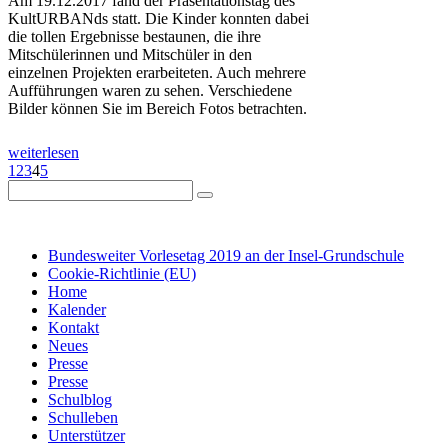
Am 19.12.2017 fand der Präsentationstag des
KultURBANds statt. Die Kinder konnten dabei
die tollen Ergebnisse bestaunen, die ihre
Mitschülerinnen und Mitschüler in den
einzelnen Projekten erarbeiteten. Auch mehrere
Aufführungen waren zu sehen. Verschiedene
Bilder können Sie im Bereich Fotos betrachten.
weiterlesen
1
2
3
4
5
IMPRESSUM
DATENSCHUTZ
Bundesweiter Vorlesetag 2019 an der Insel-Grundschule
Cookie-Richtlinie (EU)
Home
Kalender
Kontakt
Neues
Presse
Presse
Schulblog
Schulleben
Unterstützer